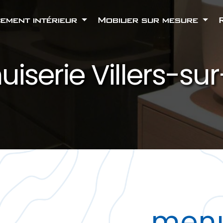
ement intérieur
Mobilier sur mesure
iserie Villers-su
menu