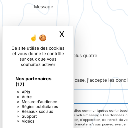
X
Masquer le ban
Ce site utilise des cookies
et vous donne le contrôle
Combien font zero plus quatre
sur ceux que vous
souhaitez activer
Nos partenaires
En cochant cette case, j'accepte les condi
(17)
APIs
Autre
Mesure d'audience
Régies publicitaires
** Les données personnelles communiquées sont nécessai
Réseaux sociaux
le seul but de répondre à votre message. Les données co
Support
de portabilité, de limitation, d’opposition, de retrait d
Vidéos
sort de vos données post-mortem. Vous pouvez exercer ces