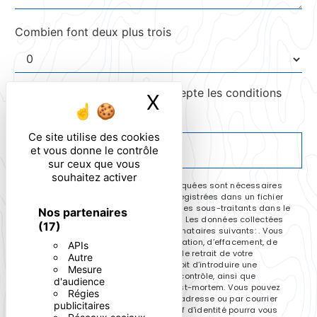
Combien font deux plus trois
En cochant cette case, j'accepte les conditions
X
Masquer le ban
particulières ci-dessous **
Ce site utilise des cookies
ENVOYER
et vous donne le contrôle
sur ceux que vous
souhaitez activer
** Les données personnelles communiquées sont nécessaires
aux fins de vous contacter et sont enregistrées dans un fichier
informatisé. Elles sont destinées à et ses sous-traitants dans le
Nos partenaires
seul but de répondre à votre message. Les données collectées
(17)
seront communiquées aux seuls destinataires suivants: . Vous
disposez de droits d’accès, de rectification, d’effacement, de
APIs
portabilité, de limitation, d’opposition, de retrait de votre
Autre
consentement à tout moment et du droit d’introduire une
Mesure
réclamation auprès d’une autorité de contrôle, ainsi que
d'audience
d’organiser le sort de vos données post-mortem. Vous pouvez
Régies
exercer ces droits par voie postale à l'adresse ou par courrier
publicitaires
électronique à l'adresse . Un justificatif d'identité pourra vous