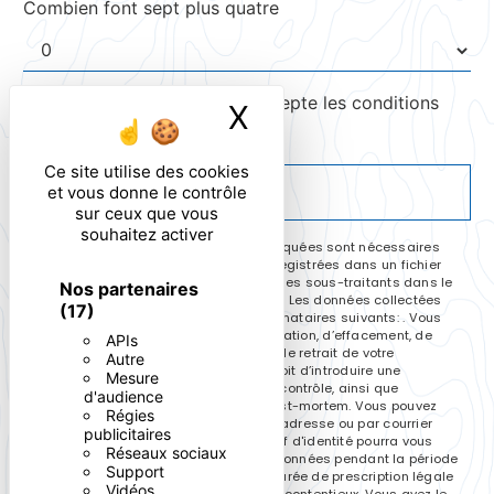
Combien font sept plus quatre
En cochant cette case, j'accepte les conditions
X
Masquer le ban
particulières ci-dessous **
Ce site utilise des cookies
ENVOYER
et vous donne le contrôle
sur ceux que vous
souhaitez activer
** Les données personnelles communiquées sont nécessaires
aux fins de vous contacter et sont enregistrées dans un fichier
informatisé. Elles sont destinées à et ses sous-traitants dans le
Nos partenaires
seul but de répondre à votre message. Les données collectées
(17)
seront communiquées aux seuls destinataires suivants: . Vous
disposez de droits d’accès, de rectification, d’effacement, de
APIs
portabilité, de limitation, d’opposition, de retrait de votre
Autre
consentement à tout moment et du droit d’introduire une
Mesure
réclamation auprès d’une autorité de contrôle, ainsi que
d'audience
d’organiser le sort de vos données post-mortem. Vous pouvez
Régies
exercer ces droits par voie postale à l'adresse ou par courrier
publicitaires
électronique à l'adresse . Un justificatif d'identité pourra vous
Réseaux sociaux
être demandé. Nous conservons vos données pendant la période
Support
de prise de contact puis pendant la durée de prescription légale
Vidéos
aux fins probatoires et de gestion des contentieux. Vous avez le