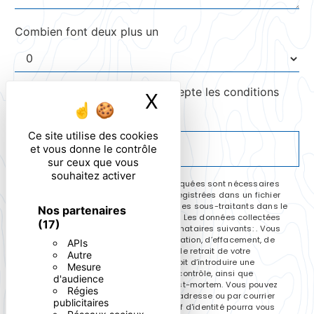
Combien font deux plus un
En cochant cette case, j'accepte les conditions
X
Masquer le ban
particulières ci-dessous **
Ce site utilise des cookies
ENVOYER
et vous donne le contrôle
sur ceux que vous
souhaitez activer
** Les données personnelles communiquées sont nécessaires
aux fins de vous contacter et sont enregistrées dans un fichier
informatisé. Elles sont destinées à et ses sous-traitants dans le
Nos partenaires
seul but de répondre à votre message. Les données collectées
(17)
seront communiquées aux seuls destinataires suivants: . Vous
disposez de droits d’accès, de rectification, d’effacement, de
APIs
portabilité, de limitation, d’opposition, de retrait de votre
Autre
consentement à tout moment et du droit d’introduire une
Mesure
réclamation auprès d’une autorité de contrôle, ainsi que
d'audience
d’organiser le sort de vos données post-mortem. Vous pouvez
Régies
exercer ces droits par voie postale à l'adresse ou par courrier
publicitaires
électronique à l'adresse . Un justificatif d'identité pourra vous