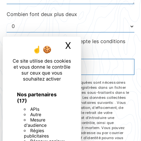
Combien font deux plus deux
En cochant cette case, j'accepte les conditions
X
Masquer le ban
particulières ci-dessous **
Ce site utilise des cookies
ENVOYER
et vous donne le contrôle
sur ceux que vous
souhaitez activer
** Les données personnelles communiquées sont nécessaires
aux fins de vous contacter et sont enregistrées dans un fichier
informatisé. Elles sont destinées à et ses sous-traitants dans le
Nos partenaires
seul but de répondre à votre message. Les données collectées
(17)
seront communiquées aux seuls destinataires suivants: . Vous
disposez de droits d’accès, de rectification, d’effacement, de
APIs
portabilité, de limitation, d’opposition, de retrait de votre
Autre
consentement à tout moment et du droit d’introduire une
Mesure
réclamation auprès d’une autorité de contrôle, ainsi que
d'audience
d’organiser le sort de vos données post-mortem. Vous pouvez
Régies
exercer ces droits par voie postale à l'adresse ou par courrier
publicitaires
électronique à l'adresse . Un justificatif d'identité pourra vous